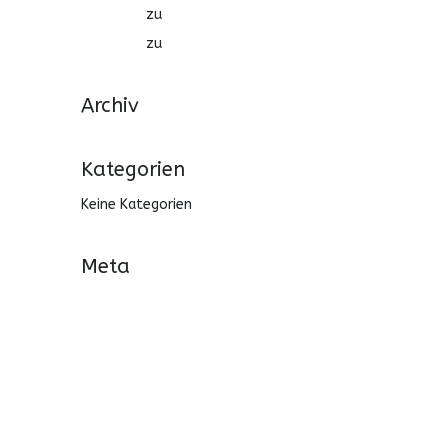
online
zu
BRILLIANT PATTERN
online
zu
FREEART APP DESIGN
Archiv
Kategorien
Keine Kategorien
Meta
Anmelden
Eintrags-Feed
Kommentar-Feed
WordPress.org