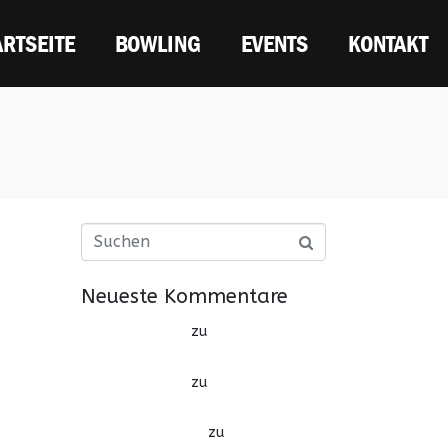
ARTSEITE
BOWLING
EVENTS
KONTAKT
Neueste Kommentare
psychologist
zu
BRILLIANT
PATTERN
psychologist
zu
FREEART APP
DESIGN
yeni slow radyo
zu
OLIVERA NOTE