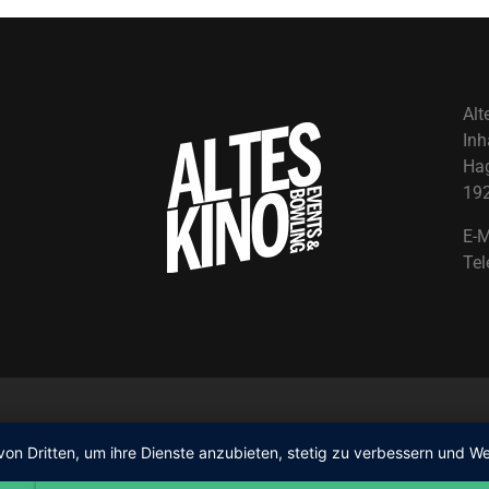
Alt
Inh
Ha
19
E-M
Tel
Design & Programmierung
Erik Ivanov
von Dritten, um ihre Dienste anzubieten, stetig zu verbessern und
© 2022 by Altes Kino. All Rights Reserved.