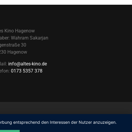
es Kino Hagenow
aber: Wahram Sakarjan
genstraße 30
230 Hagenow
ail:
info@altes-kino.de
efon:
0173 5357 378
 Werbung entsprechend den Interessen der Nutzer anzuzeigen.