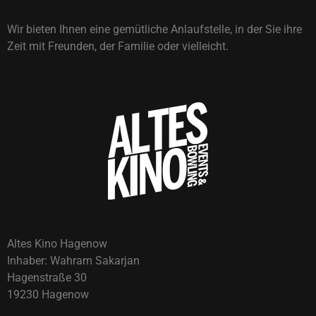
Wir bieten Ihnen eine gemütliche Anlaufstelle, in der Sie ihre
Zeit mit Freunden, der Familie oder vielleicht.
Altes Kino Hagenow
Inhaber: Wahram Sakarjan
Hagenstraße 30
19230 Hagenow