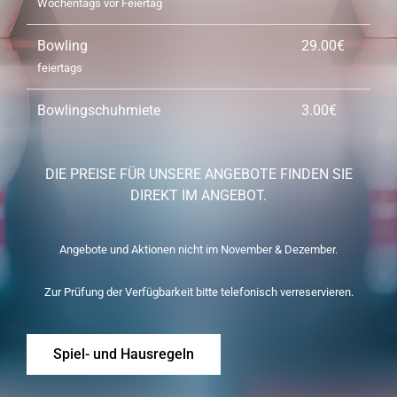
Wochentags vor Feiertag
Bowling
29.00€
feiertags
Bowlingschuhmiete
3.00€
DIE PREISE FÜR UNSERE ANGEBOTE FINDEN SIE
DIREKT IM ANGEBOT.
Angebote und Aktionen nicht im November & Dezember.
Zur Prüfung der Verfügbarkeit bitte telefonisch verreservieren.
Spiel- und Hausregeln