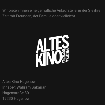
Wir bieten Ihnen eine gemütliche Anlaufstelle, in der Sie ihre
Zeit mit Freunden, der Familie oder vielleicht.
Altes Kino Hagenow
Inhaber: Wahram Sakarjan
Hagenstraße 30
19230 Hagenow