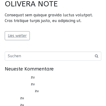
OLIVERA NOTE
Consequat sem quisque gravida luctus volutpat.
Cras tristique turpis justo, eu adipiscing ut.
Lies weiter
Neueste Kommentare
psychologist
zu
BRILLIANT PATTERN
psychologist
zu
FREEART APP DESIGN
yeni slow radyo
zu
OLIVERA NOTE
online
zu
BRILLIANT PATTERN
online
zu
FREEART APP DESIGN