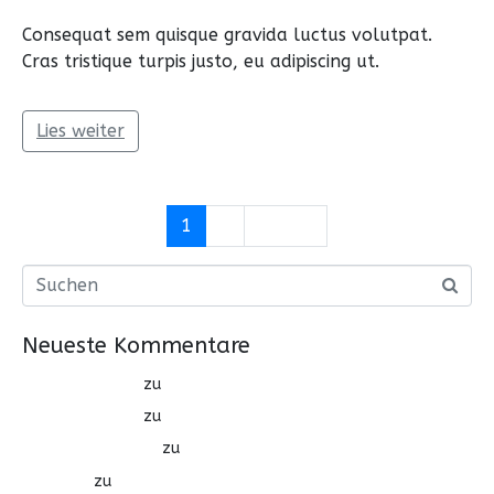
Consequat sem quisque gravida luctus volutpat.
Cras tristique turpis justo, eu adipiscing ut.
Lies weiter
1
2
Weiter
Neueste Kommentare
psychologist
zu
BRILLIANT PATTERN
psychologist
zu
FREEART APP DESIGN
yeni slow radyo
zu
OLIVERA NOTE
online
zu
BRILLIANT PATTERN