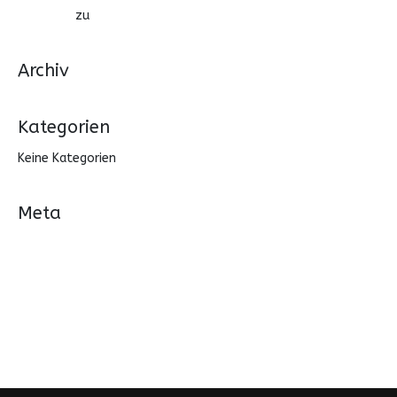
online
zu
FREEART APP DESIGN
Archiv
Kategorien
Keine Kategorien
Meta
Anmelden
Eintrags-Feed
Kommentar-Feed
WordPress.org