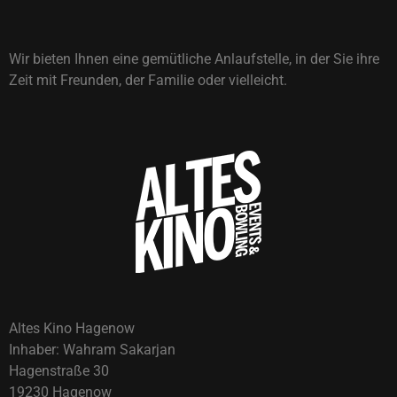
Wir bieten Ihnen eine gemütliche Anlaufstelle, in der Sie ihre
Zeit mit Freunden, der Familie oder vielleicht.
Altes Kino Hagenow
Inhaber: Wahram Sakarjan
Hagenstraße 30
19230 Hagenow